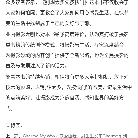
众多读者表示，《别想太多先按快门》这本书不仅教会了
大家如何拍照，更教会了大家如何用心感受生活，在快节
奏的生活中找到属于自己的美好与宁静。
业内摄影大咖也对本书给予高度评价，认为其打破了摄影
类书籍的传统创作模式，将摄影与生活、疗愈深度结合，
为摄影领域的内容创作提供了全新思路，也为全民摄影的
普及与发展注入了新的活力。
随着本书的持续热销，相信将有更多人拿起相机，放下对
技术的顾虑，以“别想太多，先按快门”的态度，记录生活中
的点滴美好，让摄影成为疗愈自我、感知世界的美好方
式。
标签：
上一篇：
Charme My Way，宠爱由我：周生生发布Charme系列新品，携手品牌灵动代言人田曦薇