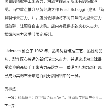
满目的精緻手工朱古力，为旅客缔造前所未有的极致享
受。当中重点推介品牌经典之作 FrischSchoggi（意即「新
鲜製作朱古力」），店员会即场将不同口味的大型朱古力
板敲碎，让顾客自由选购。店内亦提供多款夹心朱古力、
松露朱古力及季节限定系列。
Läderach 创立于 1962 年，品牌凭藉精准工艺、热忱与品
味，製作匠心独运的新鲜瑞士朱古力，并迅速成为全球最
受欢迎的高级手工朱古力品牌之一。香港国际机场新店现
已成为其遍布全球逾百间分店网络中的一员。
标签：
上一篇：
硅基仿生：以“健康合伙人”角色，推动医疗健康产业责任升级
下一篇：