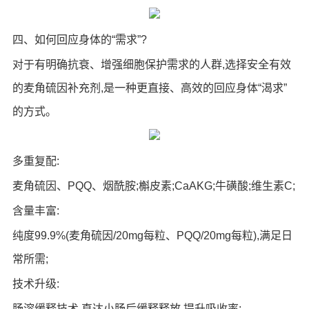
四、如何回应身体的“需求”?
对于有明确抗衰、增强细胞保护需求的人群,选择安全有效
的麦角硫因补充剂,是一种更直接、高效的回应身体“渴求”
的方式。
多重复配:
麦角硫因、PQQ、烟酰胺;槲皮素;CaAKG;牛磺酸;维生素C;
含量丰富:
纯度99.9%(麦角硫因/20mg每粒、PQQ/20mg每粒),满足日
常所需;
技术升级:
肠溶缓释技术,直达小肠后缓释释放,提升吸收率;