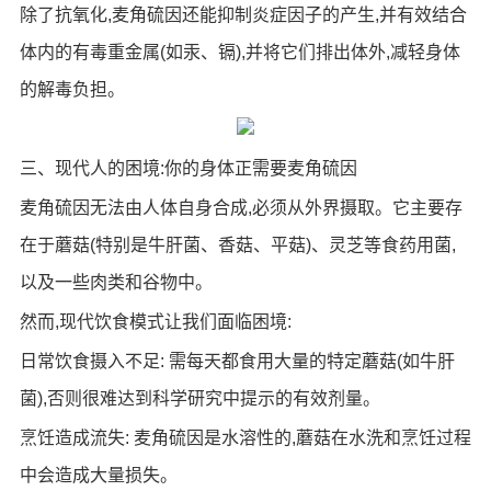
除了抗氧化,麦角硫因还能抑制炎症因子的产生,并有效结合
体内的有毒重金属(如汞、镉),并将它们排出体外,减轻身体
的解毒负担。
三、现代人的困境:你的身体正需要麦角硫因
麦角硫因无法由人体自身合成,必须从外界摄取。它主要存
在于蘑菇(特别是牛肝菌、香菇、平菇)、灵芝等食药用菌,
以及一些肉类和谷物中。
然而,现代饮食模式让我们面临困境:
日常饮食摄入不足: 需每天都食用大量的特定蘑菇(如牛肝
菌),否则很难达到科学研究中提示的有效剂量。
烹饪造成流失: 麦角硫因是水溶性的,蘑菇在水洗和烹饪过程
中会造成大量损失。