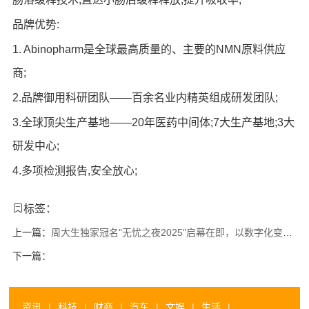
品牌优势:
1. Abinopharm是全球最高质量的、主要的NMN原料供应
商;
2.品牌御用科研团队——百余名业内精英组成研发团队;
3.全球顶尖生产基地——20年医药中间体;7大生产基地;3大
研发中心;
4.多项检测报告,安全放心;
标签：
上一篇：
周大生独家冠名"无忧之夜2025"启幕在即，以数字化变革引领行业创新
下一篇：
资讯
|
科技
|
财商
|
汽车
|
文娱
|
生活
|